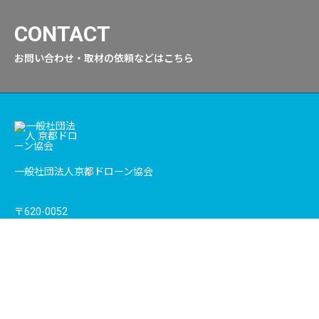
CONTACT
お問い合わせ・取材の依頼などはこちら
一般社団法人京都ドローン協会
〒620-0052
京都府福知山市昭和町99-1
ペ
TEL /
0773-22-5858
copyright© KYOTO DRONE ASSOCIATION all rights reserved.