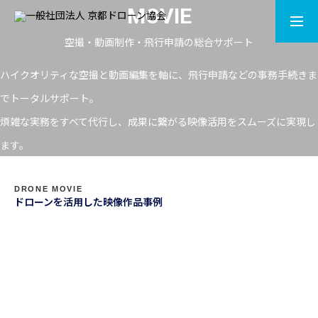
MOVIE
空撮・動画制作・飛行申請の総合サポート
LISENCE
CONTACT
ハイクオリティな空撮と動画編集を軸に、飛行申請などの事務手続きま
でトータルサポート。
ACADEMY
煩雑な実務をすべて代行し、成果に繋がる映像活用をスムーズに実現し
ます。
MOVIE
DRONE MOVIE
DRONE SHOP
ドローンを活用した映像作品事例
NEWS
ABOUT