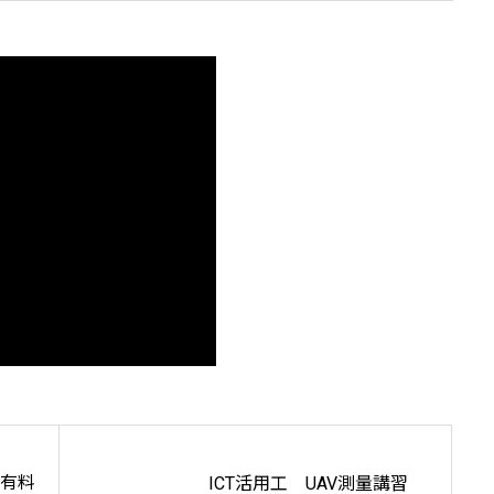
の有料
ICT活用工 UAV測量講習