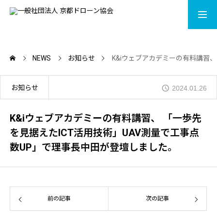
LISENCE
CONTACT
NEWS
お知らせ
K&iウェブアカデミーの有料講習、
ACADEMY
お知らせ
2024.01.26
MOVIE
K&iウェブアカデミーの有料講習、 「一歩先
を見据えたICT活用技術」UAV測量で工事点
DRONE SHOP
数UP」で理事長中田が登壇しました。
NEWS
ABOUT
前の記事
次の記事