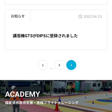
術のご紹介－」
お知らせ
2022.04.13
講習機GTSがDIPSに登録されました
1
3
4
…
ACADEMY
国家資格取得支援・実践フライトトレーニング