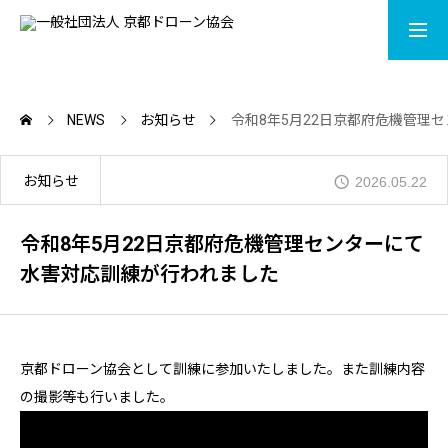
LISENCE
CONTACT
NEWS
お知らせ
令和8年5月22日京都府危機管理
ACADEMY
お知らせ
2026.05.22
MOVIE
令和8年5月22日京都府危機管理センターにて
水害対応訓練が行われました
DRONE SHOP
NEWS
京都ドローン協会として訓練に参加いたしました。また訓練内容
の撮影等も行いました。
ABOUT