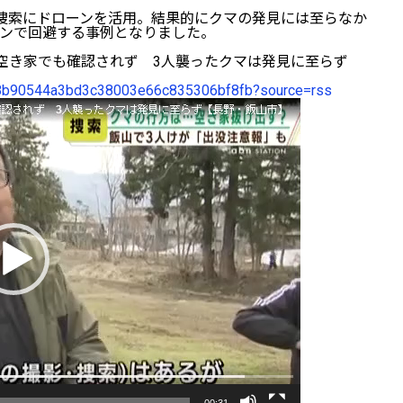
捜索にドローンを活用。結果的にクマの発見には至らなか
ンで回避する事例となりました。
空き家でも確認されず 3人襲ったクマは発見に至らず
5168b90544a3bd3c38003e66c835306bf8fb?source=rss