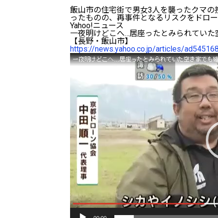
飯山市の住宅街で男女3人を襲ったクマの
ったものの、再事件となるリスクをドロー
Yahoo!ニュース
一夜明けどこへ…居座ったとみられていた
【長野・飯山市】
https://news.yahoo.co.jp/articles/ad54
動
画
プ
レ
ー
ヤ
ー