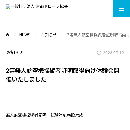
LISENCE
CONTACT
NEWS
お知らせ
2等無人航空機操縦者証明取得向
ACADEMY
お知らせ
2023.05.12
MOVIE
2等無人航空機操縦者証明取得向け体験会開
催いたしました
DRONE SHOP
NEWS
無人航空機操縦者証明 試験対応施設完成
ABOUT